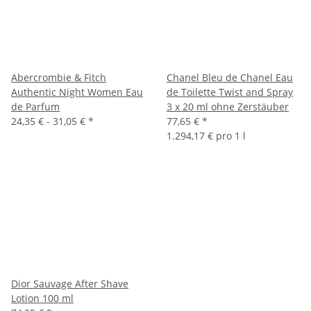
Abercrombie & Fitch
Chanel Bleu de Chanel Eau
Authentic Night Women Eau
de Toilette Twist and Spray
de Parfum
3 x 20 ml ohne Zerstäuber
24,35 € -
31,05 €
*
77,65 €
*
1.294,17 € pro 1 l
Dior Sauvage After Shave
Lotion 100 ml